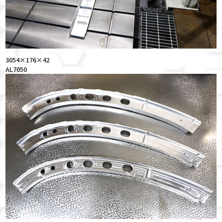
3054×176×42
AL7050