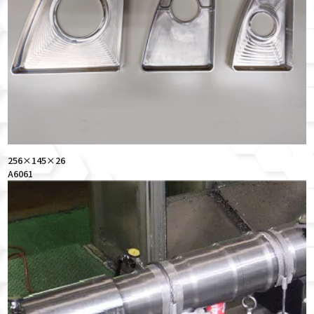
256×145×26
A6061