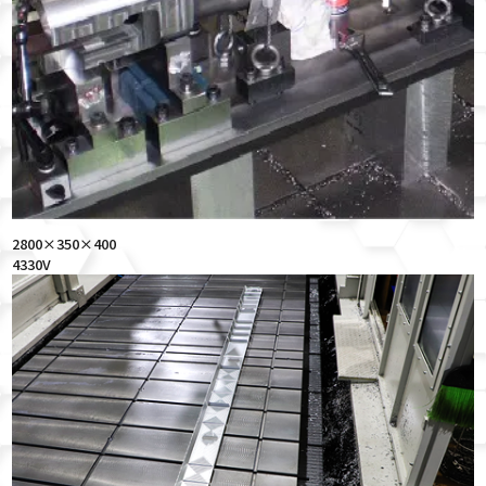
2800×350×400
4330V