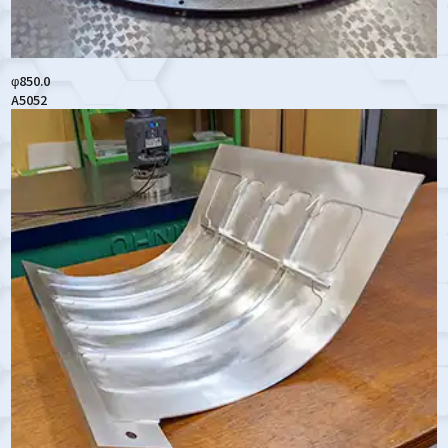
φ850.0
A5052